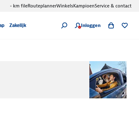
- km file
Routeplanner
Winkels
Kampioen
Service & contact
Inloggen
ap
Zakelijk