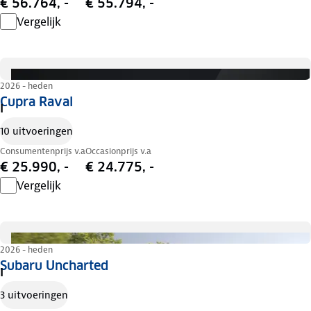
€ 56.764, -
€ 55.794, -
Vergelijk
2026 - heden
Cupra Raval
I
10 uitvoeringen
Consumentenprijs v.a
Occasionprijs v.a
€ 25.990, -
€ 24.775, -
Vergelijk
2026 - heden
Subaru Uncharted
I
3 uitvoeringen