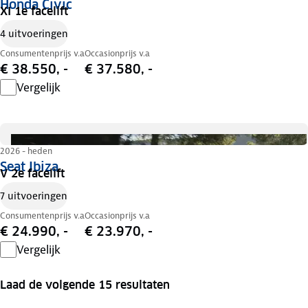
Honda Civic
XI 1e facelift
4 uitvoeringen
Consumentenprijs v.a
Occasionprijs v.a
€ 38.550, -
€ 37.580, -
Vergelijk
2026 - heden
Seat Ibiza
V 2e facelift
7 uitvoeringen
Consumentenprijs v.a
Occasionprijs v.a
€ 24.990, -
€ 23.970, -
Vergelijk
Laad de volgende 15 resultaten