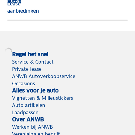
auto's
Lease
het
aanbiedingen
meeste
terug
Regel het snel
Service & Contact
Private lease
ANWB Autoverkoopservice
Occasions
Alles voor je auto
Vignetten & Milieustickers
Auto artikelen
Laadpassen
Over ANWB
Werken bij ANWB
Vereniging en bedrijf