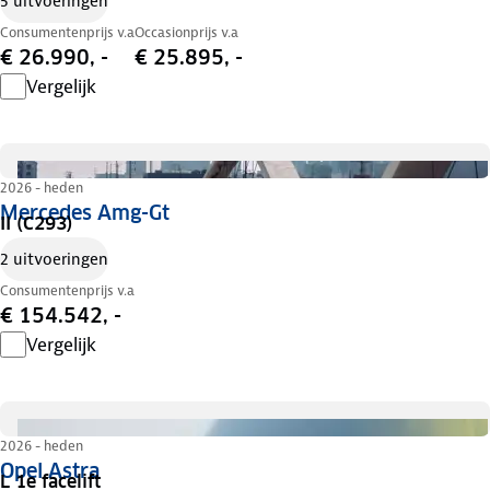
5 uitvoeringen
Consumentenprijs v.a
Occasionprijs v.a
€ 26.990, -
€ 25.895, -
Vergelijk
2026 - heden
Mercedes Amg-Gt
II (C293)
2 uitvoeringen
Consumentenprijs v.a
€ 154.542, -
Vergelijk
2026 - heden
Opel Astra
L 1e facelift