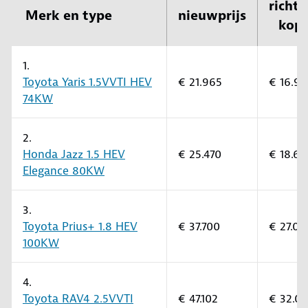
richtp
Merk en type
nieuwprijs
kop
1.
Toyota Yaris 1.5VVTI HEV
€ 21.965
€ 16.9
74KW
2.
Honda Jazz 1.5 HEV
€ 25.470
€ 18.60
Elegance 80KW
3.
Toyota Prius+ 1.8 HEV
€ 37.700
€ 27.00
100KW
4.
Toyota RAV4 2.5VVTI
€ 47.102
€ 32.0