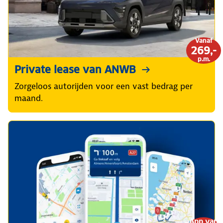
Vanaf
269,-
p.m.
Private lease van ANWB
Zorgeloos autorijden voor een vast bedrag per
maand.
App van