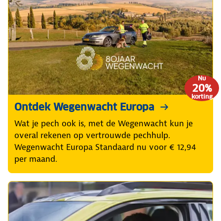
Nu
20%
korting
Ontdek Wegenwacht Europa
Wat je pech ook is, met de Wegenwacht kun je
overal rekenen op vertrouwde pechhulp.
Wegenwacht Europa Standaard nu voor € 12,94
per maand.