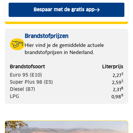
Bespaar met de gratis app
Brandstofprijzen
Hier vind je de gemiddelde actuele
brandstofprijzen in Nederland.
Brandstofsoort
Literprijs
3
Euro 95 (E10)
2,27
5
Super Plus 98 (E5)
2,59
8
Diesel (B7)
2,31
9
LPG
0,98