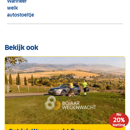
Wanneer
letten
welk
autostoeltje
Bekijk ook
Nu
20%
korting