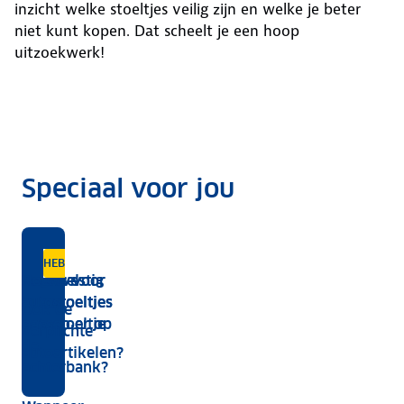
inzicht welke stoeltjes veilig zijn en welke je beter
niet kunt kopen. Dat scheelt je een hoop
uitzoekwerk!
Speciaal voor jou
Autostoeltje
HEBBEN WE ALLES?
Zo bevestig
Regels voor
Hoeveel
kopen?
je een
autostoeltjes
autostoeltjes
Ook de
Hier
autostoeltje
passen er op
verplichte
moet
de
autoartikelen?
je
achterbank?
op