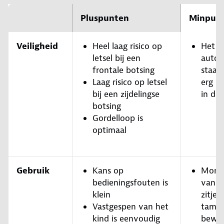
Pluspunten
Minpun
Veiligheid
Heel laag risico op
Het
letsel bij een
autos
frontale botsing
staat 
Laag risico op letsel
erg st
bij een zijdelingse
in de
botsing
Gordelloop is
optimaal
Gebruik
Kans op
Mont
bedieningsfouten is
van h
klein
zitje i
Vastgespen van het
tameli
kind is eenvoudig
bewer