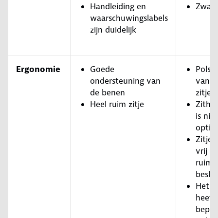
Handleiding en
Zwaar 
waarschuwingslabels
zijn duidelijk
Ergonomie
Goede
Polste
ondersteuning van
van h
de benen
zitje 
Heel ruim zitje
Zitho
is niet
optim
Zitje
vrij v
ruimt
besla
Het k
heeft
beper