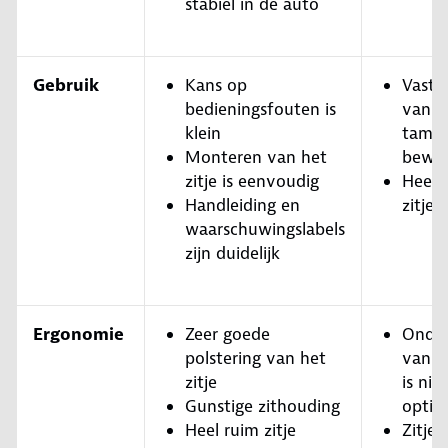
stabiel in de auto
Gebruik
Kans op
Vastg
bedieningsfouten is
van he
klein
tameli
Monteren van het
bewer
zitje is eenvoudig
Heel 
Handleiding en
zitje
waarschuwingslabels
zijn duidelijk
Ergonomie
Zeer goede
Onder
polstering van het
van d
zitje
is niet
Gunstige zithouding
optim
Heel ruim zitje
Zitje