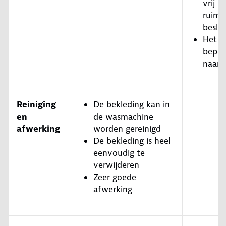
vrij v
ruimt
besla
Het k
beper
naar 
Reiniging
De bekleding kan in
en
de wasmachine
afwerking
worden gereinigd
De bekleding is heel
eenvoudig te
verwijderen
Zeer goede
afwerking