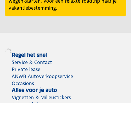
wegenkaarten. Voor een relaxte roadtrip naar je
vakantiebestemming.
Regel het snel
Service & Contact
Private lease
ANWB Autoverkoopservice
Occasions
Alles voor je auto
Vignetten & Milieustickers
Auto artikelen
Laadpassen
Over ANWB
Werken bij ANWB