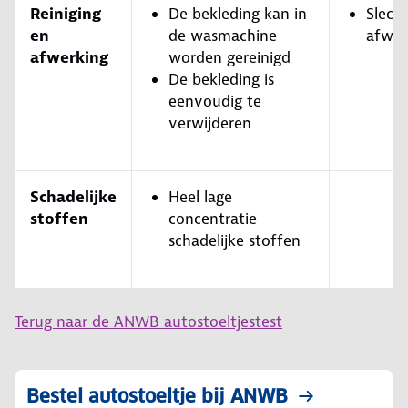
Reiniging
De bekleding kan in
Slech
en
de wasmachine
afwer
afwerking
worden gereinigd
De bekleding is
eenvoudig te
verwijderen
Schadelijke
Heel lage
stoffen
concentratie
schadelijke stoffen
Terug naar de ANWB autostoeltjestest
Bestel autostoeltje bij ANWB