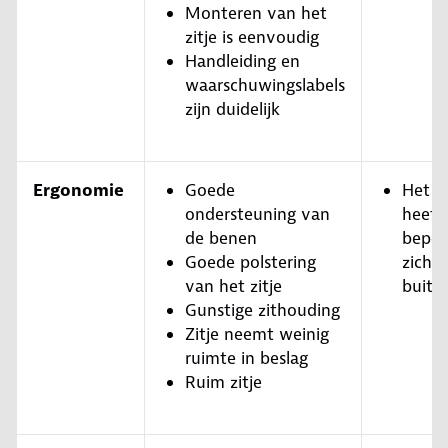
Monteren van het
zitje is eenvoudig
Handleiding en
waarschuwingslabels
zijn duidelijk
Ergonomie
Goede
Het k
ondersteuning van
heeft
de benen
beper
Goede polstering
zicht 
van het zitje
buite
Gunstige zithouding
Zitje neemt weinig
ruimte in beslag
Ruim zitje