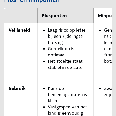
Pluspunten
Minpun
Veiligheid
Laag risico op letsel
Gemi
bij een zijdelingse
risico
botsing
letsel 
Gordelloop is
een
optimaal
front
Het stoeltje staat
botsi
stabiel in de auto
Gebruik
Kans op
Zwaa
bedieningsfouten is
zitje
klein
Vastgespen van het
kind is eenvoudig