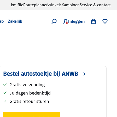
- km file
Routeplanner
Winkels
Kampioen
Service & contact
Inloggen
ap
Zakelijk
Bestel autostoeltje bij ANWB
Gratis verzending
30 dagen bedenktijd
Gratis retour sturen