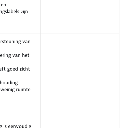
 en
gslabels zijn
rsteuning van
ering van het
eft goed zicht
thouding
 weinig ruimte
g is eenvoudig