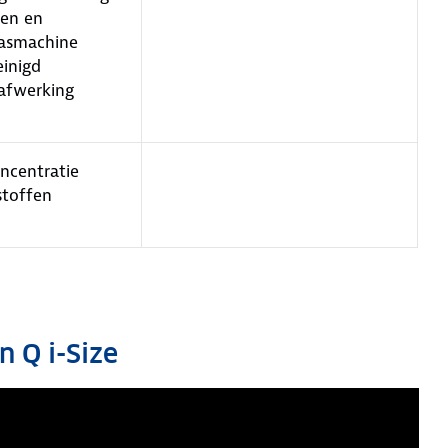
ren en
wasmachine
inigd
afwerking
oncentratie
stoffen
n Q i-Size