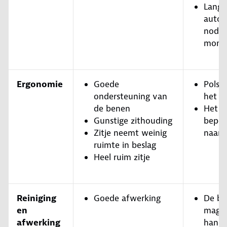
Lange
autog
nodig
monta
Ergonomie
Goede
Polst
ondersteuning van
het zi
de benen
Het k
Gunstige zithouding
beper
Zitje neemt weinig
naar 
ruimte in beslag
Heel ruim zitje
Reiniging
Goede afwerking
De be
en
mag a
afwerking
hand 