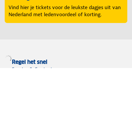
Vind hier je tickets voor de leukste dagjes uit van
Nederland met ledenvoordeel of korting.
Regel het snel
Service & Contact
Private lease
ANWB Autoverkoopservice
Occasions
Alles voor je auto
Vignetten & Milieustickers
Auto artikelen
Laadpassen
Over ANWB