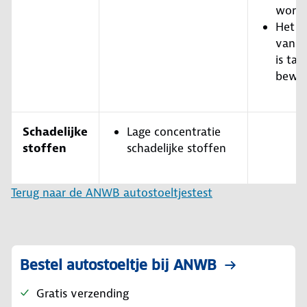
word
Het v
van d
is tam
bewer
Schadelijke
Lage concentratie
stoffen
schadelijke stoffen
Terug naar de ANWB autostoeltjestest
Bestel autostoeltje bij ANWB
Gratis verzending