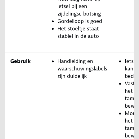
letsel bij een
zijdelingse botsing
Gordelloop is goed
Het stoeltje staat
stabiel in de auto
Gebruik
Handleiding en
Iets 
waarschuwingslabels
kans 
zijn duidelijk
bedie
Vastg
het ki
tameli
bewer
Mont
het zi
tameli
bewer