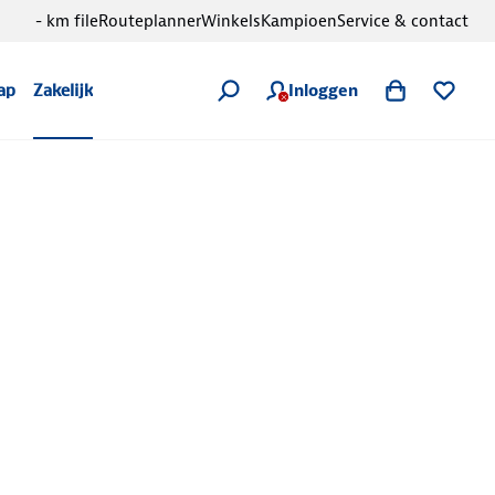
- km file
Routeplanner
Winkels
Kampioen
Service & contact
Inloggen
ap
Zakelijk