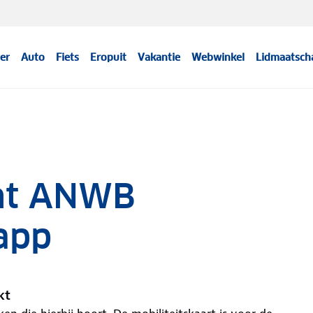
er
Auto
Fiets
Eropuit
Vakantie
Webwinkel
Lidmaatsch
ent ANWB
 app
kt