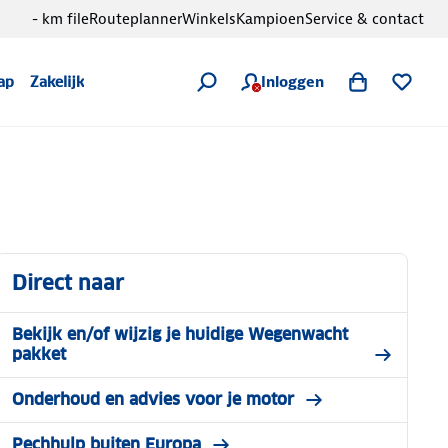
- km file
Routeplanner
Winkels
Kampioen
Service & contact
Inloggen
ap
Zakelijk
Direct naar
Bekijk en/of wijzig je huidige Wegenwacht
pakket
Onderhoud en advies voor je motor
Pechhulp buiten Europa