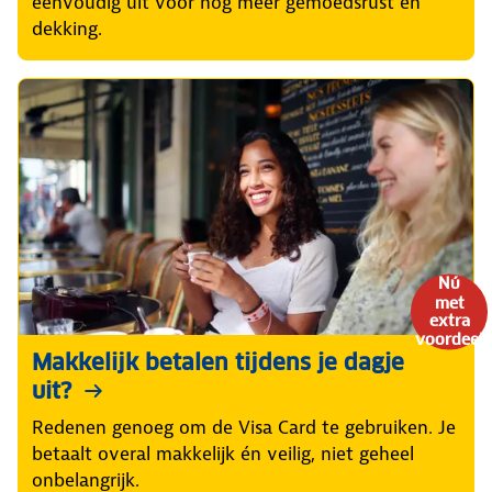
eenvoudig uit voor nog meer gemoedsrust en
dekking.
Nú
met
extra
voordeel
Makkelijk betalen tijdens je dagje
uit?
Redenen genoeg om de Visa Card te gebruiken. Je
betaalt overal makkelijk én veilig, niet geheel
onbelangrijk.