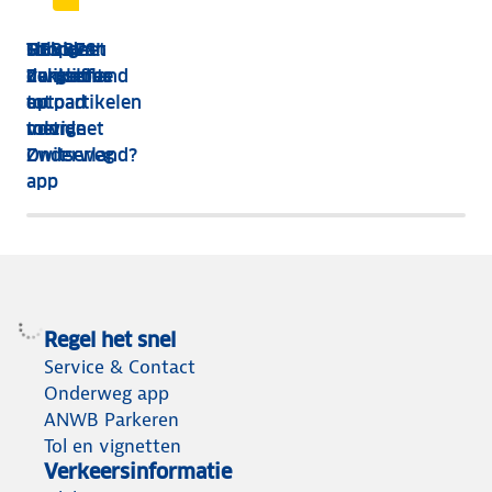
HEBBES!
Tolvignet
Shop van
Ook de
Zorgeloos
Zwitserland
dakkoffer
verplichte
op pad
tot
autoartikelen
met de
tolvignet
voor
Onderweg
Zwitserland?
app
Regel het snel
Service & Contact
Onderweg app
ANWB Parkeren
Tol en vignetten
Verkeersinformatie