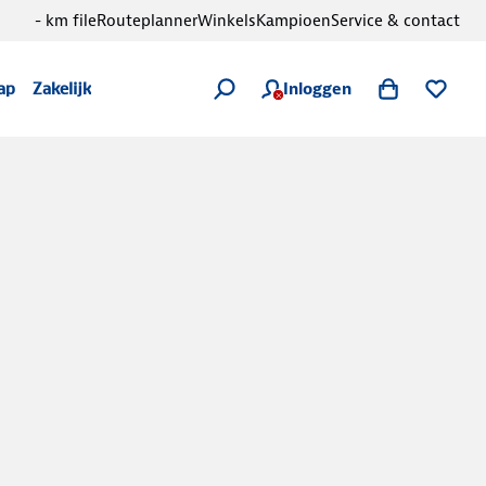
- km file
Routeplanner
Winkels
Kampioen
Service & contact
Inloggen
ap
Zakelijk