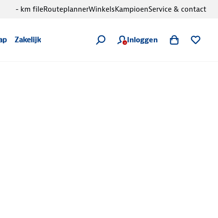
- km file
Routeplanner
Winkels
Kampioen
Service & contact
Inloggen
ap
Zakelijk