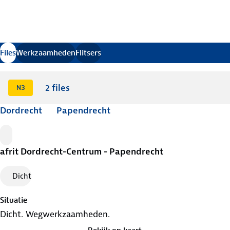
Verkeersinformatie bijgewerkt
Files
Werkzaamheden
Flitsers
.
2
files
N3
Dordrecht
Papendrecht
File
afrit Dordrecht-Centrum - Papendrecht
Dicht
Situatie
Dicht. Wegwerkzaamheden.