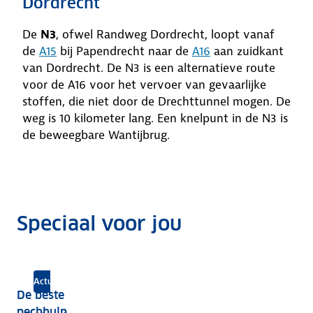
Dordrecht
De
N3
, ofwel Randweg Dordrecht, loopt vanaf
de
A15
bij Papendrecht naar de
A16
aan zuidkant
van Dordrecht. De N3 is een alternatieve route
voor de A16 voor het vervoer van gevaarlijke
stoffen, die niet door de Drechttunnel mogen. De
weg is 10 kilometer lang. Een knelpunt in de N3 is
de beweegbare Wantijbrug.
Speciaal voor jou
Eenvoudig en met korting
ANWB Autoverzekeringen
Actuele prijzen en beschikbaarheid
De beste
pechhulp,