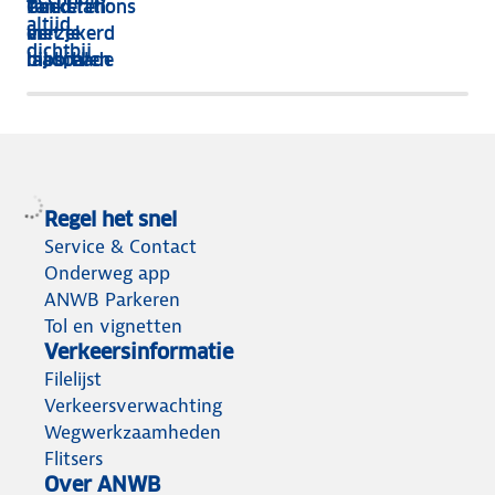
Parkeren
Goed
Tankstations
altijd
met je
verzekerd
en
dichtbij
mobiel
bij schade
laadpalen
Regel het snel
Service & Contact
Onderweg app
ANWB Parkeren
Tol en vignetten
Verkeersinformatie
Filelijst
Verkeersverwachting
Wegwerkzaamheden
Flitsers
Over ANWB