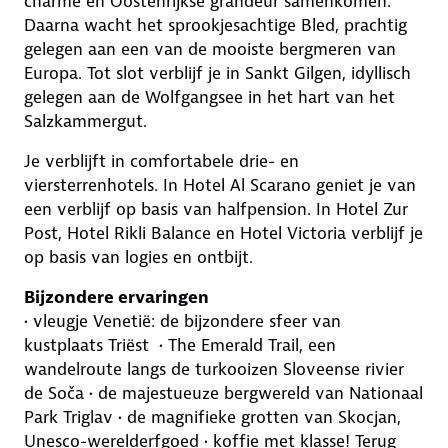
charme en Oostenrijkse grandeur samenkomen.
Daarna wacht het sprookjesachtige Bled, prachtig
gelegen aan een van de mooiste bergmeren van
Europa. Tot slot verblijf je in Sankt Gilgen, idyllisch
gelegen aan de Wolfgangsee in het hart van het
Salzkammergut.
Je verblijft in comfortabele drie- en
viersterrenhotels. In Hotel Al Scarano geniet je van
een verblijf op basis van halfpension. In Hotel Zur
Post, Hotel Rikli Balance en Hotel Victoria verblijf je
op basis van logies en ontbijt.
Bijzondere ervaringen
• vleugje Venetië: de bijzondere sfeer van
kustplaats Triëst • The Emerald Trail, een
wandelroute langs de turkooizen Sloveense rivier
de Soča • de majestueuze bergwereld van Nationaal
Park Triglav • de magnifieke grotten van Skocjan,
Unesco-werelderfgoed • koffie met klasse! Terug