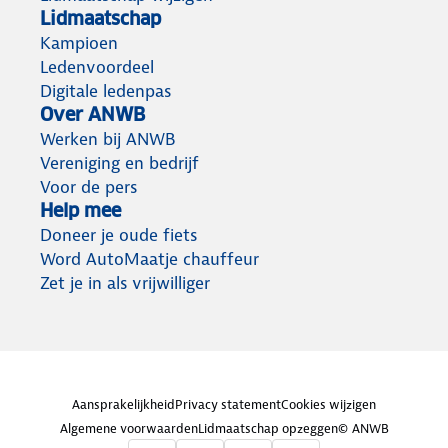
Lidmaatschap
Kampioen
Ledenvoordeel
Digitale ledenpas
Over ANWB
Werken bij ANWB
Vereniging en bedrijf
Voor de pers
Help mee
Doneer je oude fiets
Word AutoMaatje chauffeur
Zet je in als vrijwilliger
Aansprakelijkheid
Privacy statement
Cookies wijzigen
Algemene voorwaarden
Lidmaatschap opzeggen
© ANWB