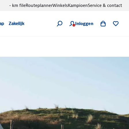
- km file
Routeplanner
Winkels
Kampioen
Service & contact
Inloggen
ap
Zakelijk