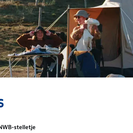
s
NWB-stelletje