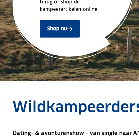
terug of shop de
kampeerartikelen online.
Shop nu
Wildkampeerder
Dating- & avonturenshow - van single naar A