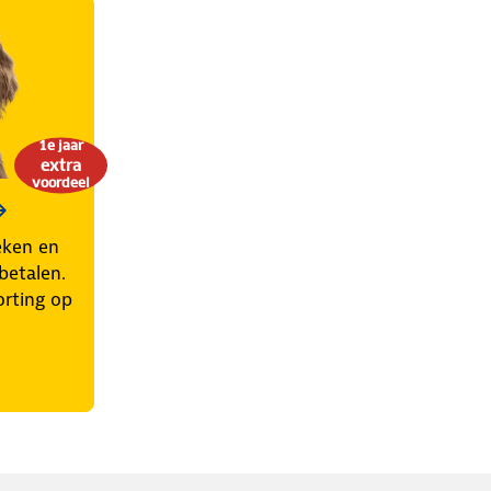
1e jaar
extra
voordeel
eken en
betalen.
orting op