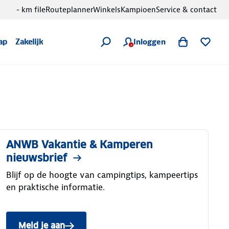
- km file
Routeplanner
Winkels
Kampioen
Service & contact
Inloggen
ap
Zakelijk
ANWB Vakantie & Kamperen
nieuwsbrief
Blijf op de hoogte van campingtips, kampeertips
en praktische informatie.
Meld je aan