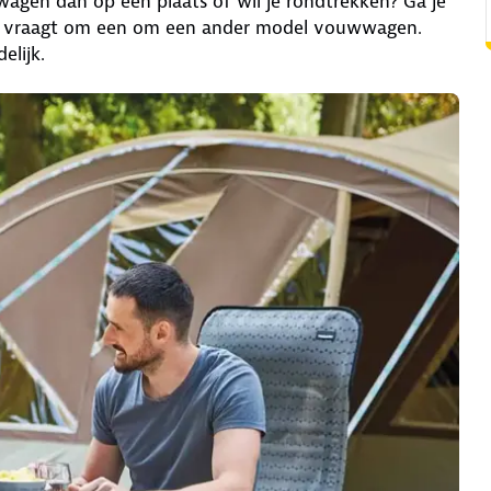
agen dan op één plaats of wil je rondtrekken? Ga je
atie vraagt om een om een ander model vouwwagen.
elijk.