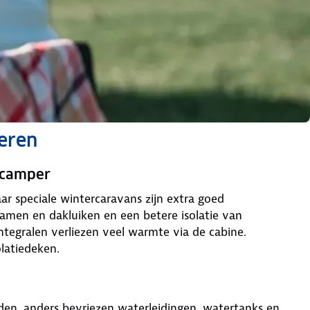
peren
 camper
r speciale wintercaravans zijn extra goed
 ramen en dakluiken en een betere isolatie van
ntegralen verliezen veel warmte via de cabine.
latiedeken.
den, anders bevriezen waterleidingen, watertanks en