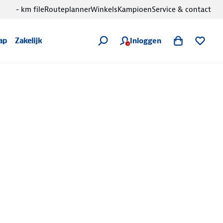
- km file
Routeplanner
Winkels
Kampioen
Service & contact
Inloggen
ap
Zakelijk