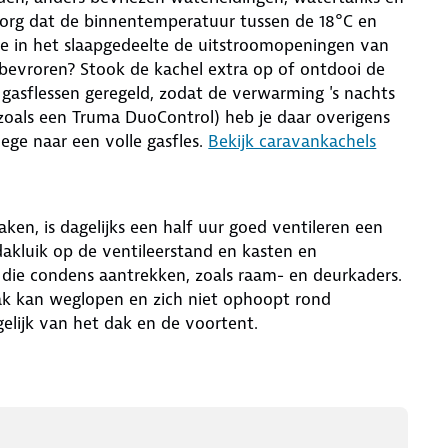
. Zorg dat de binnentemperatuur tussen de 18°C en
n je in het slaapgedeelte de uitstroomopeningen van
 bevroren? Stook de kachel extra op of ontdooi de
 gasflessen geregeld, zodat de verwarming 's nachts
 (zoals een Truma DuoControl) heb je daar overigens
ege naar een volle gasfles.
Bekijk caravankachels
en, is dagelijks een half uur goed ventileren een
dakluik op de ventileerstand en kasten en
 die condens aantrekken, zoals raam- en deurkaders.
ak kan weglopen en zich niet ophoopt rond
elijk van het dak en de voortent.