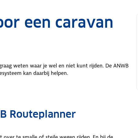
oor een caravan
graag weten waar je wel en niet kunt rijden. De ANWB
esysteem kan daarbij helpen.
B Routeplanner
over te smalle of steile wegen rijden. En bij de