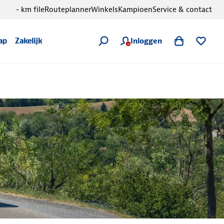
- km file
Routeplanner
Winkels
Kampioen
Service & contact
Inloggen
ap
Zakelijk