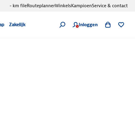
- km file
Routeplanner
Winkels
Kampioen
Service & contact
Inloggen
ap
Zakelijk