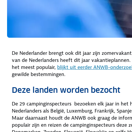
De Nederlander brengt ook dit jaar zijn zomervakanti
van de Nederlanders heeft dit jaar vakantieplannen.
het meest populair,
blijkt uit eerder ANWB-onderzoe
gewilde bestemmingen.
Deze landen worden bezocht
De 29 campinginspecteurs bezoeken elk jaar in het
Nederlanders als België, Luxemburg, Frankrijk, Spanje,
Maar daarnaast houdt de ANWB ook graag de inform
populair zijn en reizen de campinginspecteurs deze z
Denemarken, Zweden, Slovenië, Slowakije en zelfs Ho