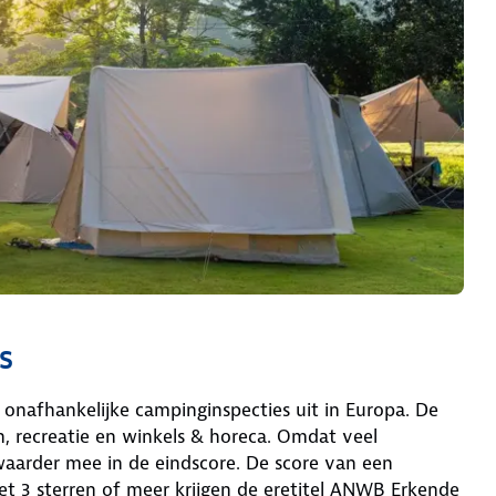
s
 onafhankelijke campinginspecties uit in Europa. De
n, recreatie en winkels & horeca. Omdat veel
zwaarder mee in de eindscore. De score van een
 3 sterren of meer krijgen de eretitel ANWB Erkende