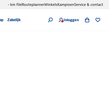
- km file
Routeplanner
Winkels
Kampioen
Service & contact
Inloggen
ap
Zakelijk