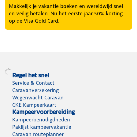
Makkelijk je vakantie boeken en wereldwijd snel
en veilig betalen. Nu het eerste jaar 50% korting
op de Visa Gold Card.
Regel het snel
Service & Contact
Caravanverzekering
Wegenwacht Caravan
CKE Kampeerkaart
Kampeervoorbereiding
Kampeerbenodigdheden
Paklijst kampeervakantie
Caravan routeplanner