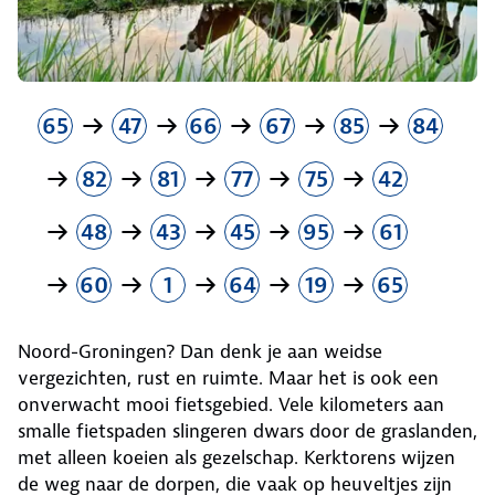
65
47
66
67
85
84
82
81
77
75
42
48
43
45
95
61
60
1
64
19
65
Noord-Groningen? Dan denk je aan weidse
vergezichten, rust en ruimte. Maar het is ook een
onverwacht mooi fietsgebied. Vele kilometers aan
smalle fietspaden slingeren dwars door de graslanden,
met alleen koeien als gezelschap. Kerktorens wijzen
de weg naar de dorpen, die vaak op heuveltjes zijn