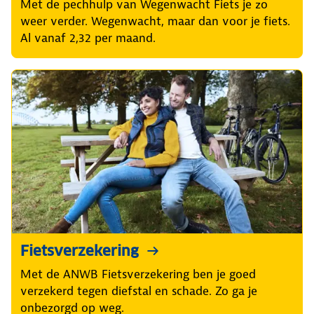
Met de pechhulp van Wegenwacht Fiets je zo
weer verder. Wegenwacht, maar dan voor je fiets.
Al vanaf 2,32 per maand.
Fietsverzekering
Met de ANWB Fietsverzekering ben je goed
verzekerd tegen diefstal en schade. Zo ga je
onbezorgd op weg.