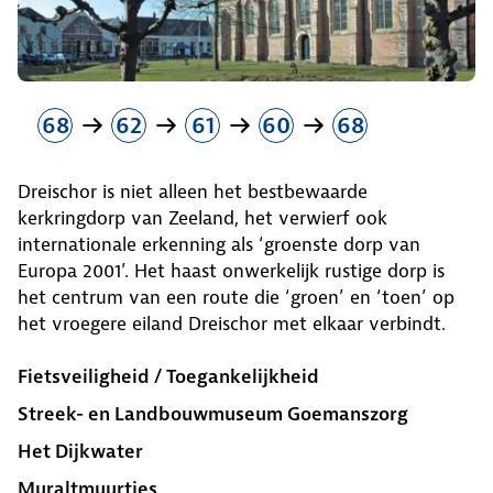
68
62
61
60
68
Dreischor is niet alleen het bestbe­waarde
kerkringdorp van Zeeland, het verwierf ook
internationale erkenning als ‘groenste dorp van
Europa 2001’. Het haast onwerkelijk rustige dorp is
het centrum van een route die ‘groen’ en ‘toen’ op
het vroegere eiland Dreischor met elkaar verbindt.
Fietsveiligheid / Toegankelijkheid
Streek- en Landbouwmuseum Goemanszorg
Het Dijkwater
Muraltmuurtjes