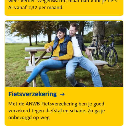
weer verder. Wegenwacht, maar dan voor je fiets.
Al vanaf 2,32 per maand.
Fietsverzekering
Met de ANWB Fietsverzekering ben je goed
verzekerd tegen diefstal en schade. Zo ga je
onbezorgd op weg.