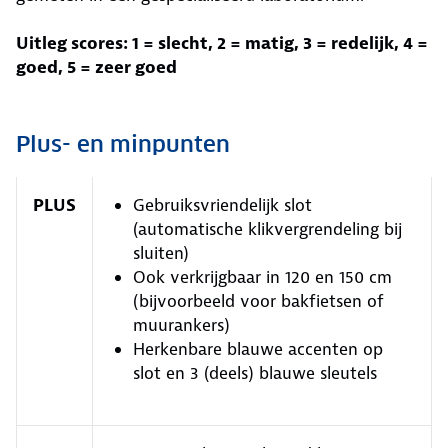
Uitleg scores: 1 = slecht, 2 = matig, 3 = redelijk, 4 =
goed, 5 = zeer goed
Plus- en minpunten
PLUS
Gebruiksvriendelijk slot
(automatische klikvergrendeling bij
sluiten)
Ook verkrijgbaar in 120 en 150 cm
(bijvoorbeeld voor bakfietsen of
muurankers)
Herkenbare blauwe accenten op
slot en 3 (deels) blauwe sleutels