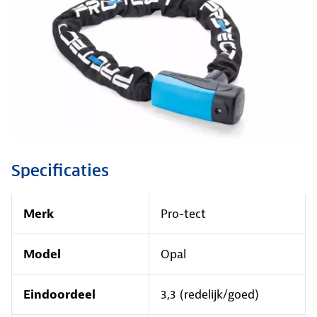
Specificaties
Merk
Pro-tect
Model
Opal
Eindoordeel
3,3 (redelijk/goed)