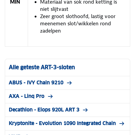
MIN
Materiaal van sok rond ketting is
niet slijtvast
Zeer groot slothoofd, lastig voor
meenemen slot/wikkelen rond
zadelpen
Alle geteste ART-3-sloten
ABUS - IVY Chain 9210
AXA - Linq Pro
Decathlon - Elops 920L ART 3
Kryptonite - Evolution 1090 Integrated Chain