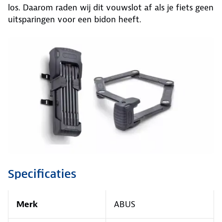
los. Daarom raden wij dit vouwslot af als je fiets geen
uitsparingen voor een bidon heeft.
Specificaties
Merk
ABUS