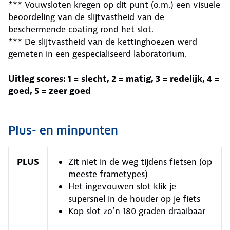
*** Vouwsloten kregen op dit punt (o.m.) een visuele
beoordeling van de slijtvastheid van de
beschermende coating rond het slot.
*** De slijtvastheid van de kettinghoezen werd
gemeten in een gespecialiseerd laboratorium.
Uitleg scores: 1 = slecht, 2 = matig, 3 = redelijk, 4 =
goed, 5 = zeer goed
Plus- en minpunten
PLUS
Zit niet in de weg tijdens fietsen (op
meeste frametypes)
Het ingevouwen slot klik je
supersnel in de houder op je fiets
Kop slot zo’n 180 graden draaibaar