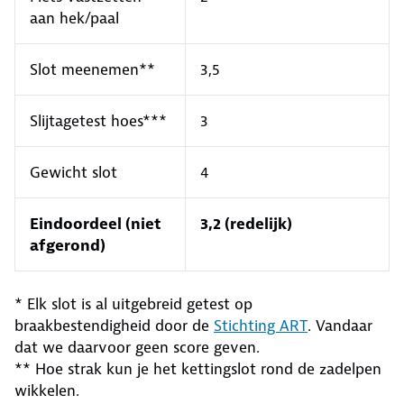
aan hek/paal
Slot meenemen**
3,5
Slijtagetest hoes***
3
Gewicht slot
4
Eindoordeel (niet
3,2 (redelijk)
afgerond)
* Elk slot is al uitgebreid getest op
braakbestendigheid door de
Stichting ART
. Vandaar
dat we daarvoor geen score geven.
** Hoe strak kun je het kettingslot rond de zadelpen
wikkelen.