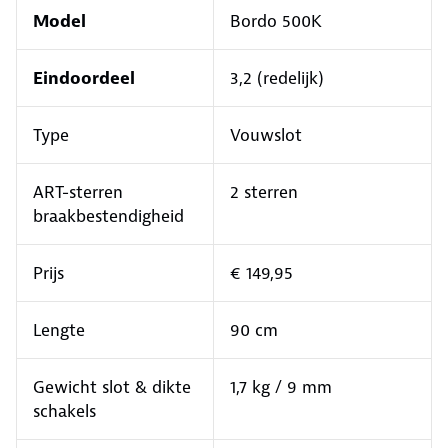
Model
Bordo 500K
Eindoordeel
3,2 (redelijk)
Type
Vouwslot
ART-sterren
2 sterren
braakbestendigheid
Prijs
€ 149,95
Lengte
90 cm
Gewicht slot & dikte
1,7 kg / 9 mm
schakels