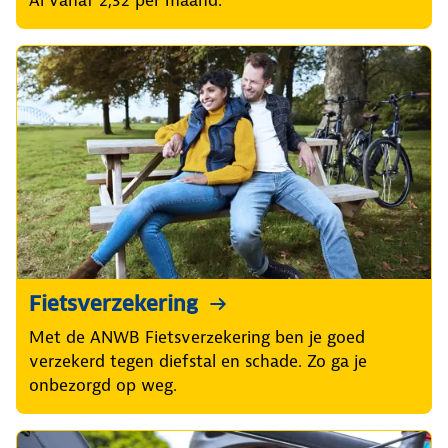
Fietsverzekering
Met de ANWB Fietsverzekering ben je goed
verzekerd tegen diefstal en schade. Zo ga je
onbezorgd op weg.