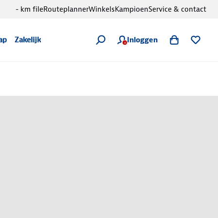
- km file
Routeplanner
Winkels
Kampioen
Service & contact
Inloggen
ap
Zakelijk