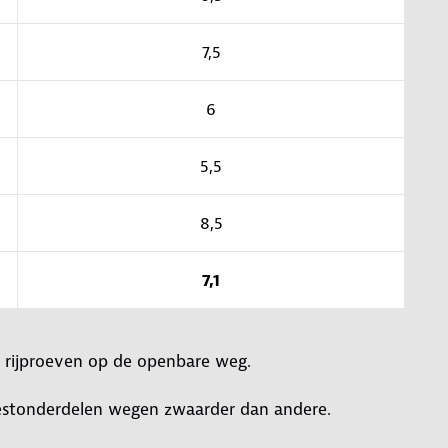
7,5
6
5,5
8,5
7,1
, rijproeven op de openbare weg.
 testonderdelen wegen zwaarder dan andere.