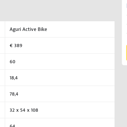
Aguri Active Bike
€ 389
60
18,4
78,4
32 x 54 x 108
64