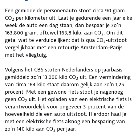
Een gemiddelde personenauto stoot circa 90 gram
CO
per kilometer uit. Laat je gedurende een jaar elke
2
week de auto een dag staan, dan bespaar je zo’n
163.800 gram, oftewel 163,8 kilo, aan CO
. Om dit
2
getal wat te verduidelijken: dat is qua CO
-uitstoot
2
vergelijkbaar met een retourtje Amsterdam-Parijs
met het vliegtuig.
Volgens het CBS stoten Nederlanders op jaarbasis
gemiddeld zo’n 13.000 kilo CO
uit. Een vermindering
2
van circa 164 kilo staat daarom gelijk aan zo'n 1,25
procent. Met een gewone fiets stoot je nagenoeg
geen CO
uit. Het opladen van een elektrische fiets is
2
verantwoordelijk voor ongeveer 3 procent van de
hoeveelheid die een auto uitstoot. Hierdoor haal je
met een elektrische fiets alsnog een besparing van
zo’n 140 kilo aan CO
per jaar.
2