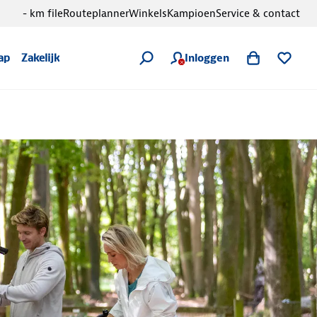
- km file
Routeplanner
Winkels
Kampioen
Service & contact
Inloggen
ap
Zakelijk