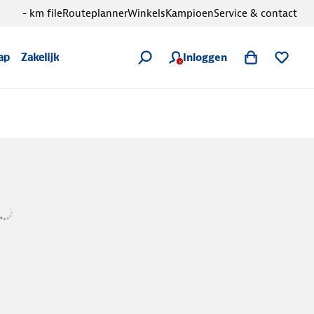
- km file
Routeplanner
Winkels
Kampioen
Service & contact
Inloggen
ap
Zakelijk