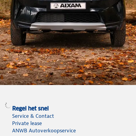
AIXAM aanbod
Ontdek het complete aanbod op de website
van AIXAM
Regel het snel
Service & Contact
Bekijk het aanbod
Private lease
ANWB Autoverkoopservice