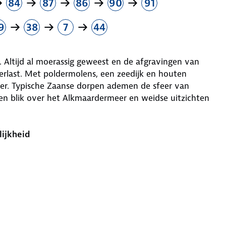
84
87
86
90
91
9
38
7
44
Altijd al moerassig geweest en de afgravingen van
rlast. Met poldermolens, een zeedijk en houten
er. Typische Zaanse dorpen ademen de sfeer van
 een blik over het Alkmaardermeer en weidse uitzichten
lijkheid