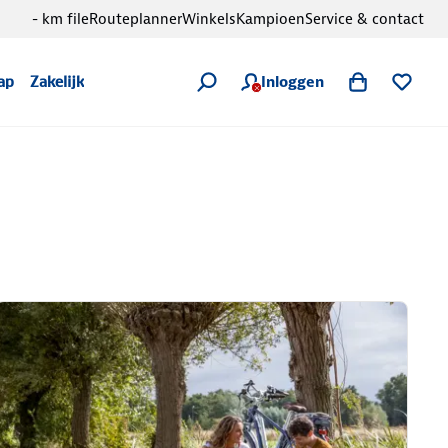
- km file
Routeplanner
Winkels
Kampioen
Service & contact
Inloggen
ap
Zakelijk