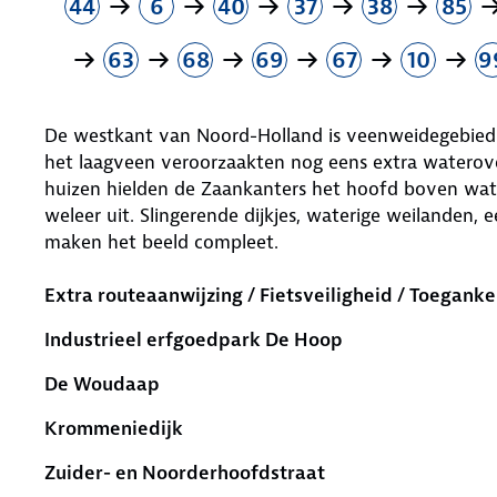
44
6
40
37
38
85
63
68
69
67
10
9
De westkant van Noord-Holland is veenweidegebied. 
het laagveen veroorzaakten nog eens extra waterove
huizen hielden de Zaankanters het hoofd boven wat
weleer uit. Slingerende dijkjes, waterige weilanden,
maken het beeld compleet.
Extra routeaanwijzing / Fietsveiligheid / Toeganke
Industrieel erfgoedpark De Hoop
De Woudaap
Krommeniedijk
Zuider- en Noorderhoofdstraat