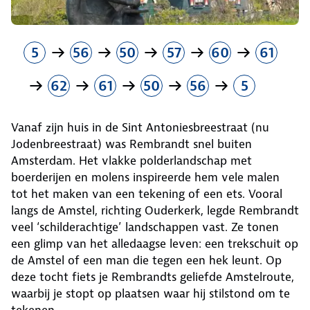
5
56
50
57
60
61
62
61
50
56
5
Vanaf zijn huis in de Sint Antoniesbreestraat (nu
Jodenbreestraat) was Rembrandt snel buiten
Amsterdam. Het vlakke polderlandschap met
boerderijen en molens inspireerde hem vele malen
tot het maken van een tekening of een ets. Vooral
langs de Amstel, richting Ouderkerk, legde Rembrandt
veel ‘schilderachtige’ landschappen vast. Ze tonen
een glimp van het alledaagse leven: een trekschuit op
de Amstel of een man die tegen een hek leunt. Op
deze tocht fiets je Rembrandts geliefde Amstelroute,
waarbij je stopt op plaatsen waar hij stilstond om te