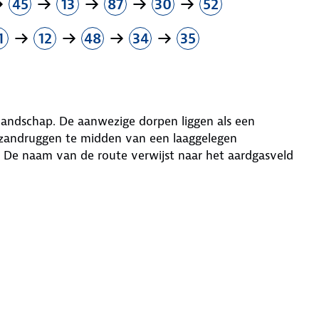
45
13
87
30
52
1
12
48
34
35
landschap. De aanwezige dorpen liggen als een
op zandruggen te midden van een laaggelegen
De naam van de route verwijst naar het aardgasveld