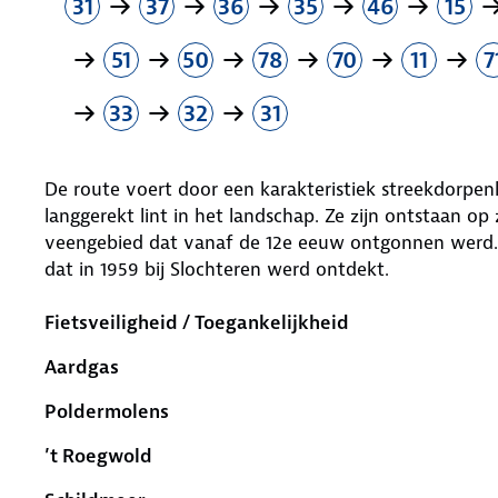
31
37
36
35
46
15
51
50
78
70
11
7
33
32
31
De route voert door een karakteristiek streekdorpen
langgerekt lint in het landschap. Ze zijn ontstaan 
veengebied dat vanaf de 12e eeuw ontgonnen werd. 
dat in 1959 bij Slochteren werd ontdekt.
Fietsveiligheid / Toegankelijkheid
Aardgas
Poldermolens
’t Roegwold