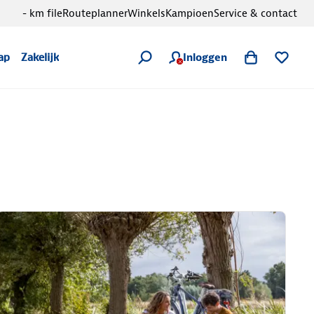
- km file
Routeplanner
Winkels
Kampioen
Service & contact
Inloggen
ap
Zakelijk