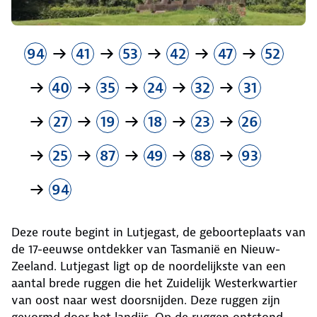
94
41
53
42
47
52
40
35
24
32
31
27
19
18
23
26
25
87
49
88
93
94
Deze route begint in Lutjegast, de geboorteplaats van
de 17-eeuwse ontdekker van Tasmanië en Nieuw-
Zeeland. Lutjegast ligt op de noordelijkste van een
aantal brede ruggen die het Zuidelijk Westerkwartier
van oost naar west doorsnijden. Deze ruggen zijn