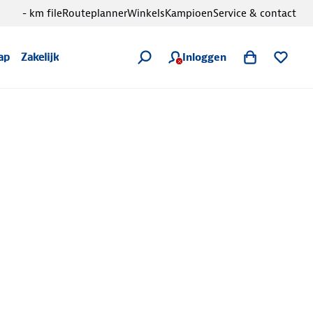
- km file
Routeplanner
Winkels
Kampioen
Service & contact
Inloggen
ap
Zakelijk