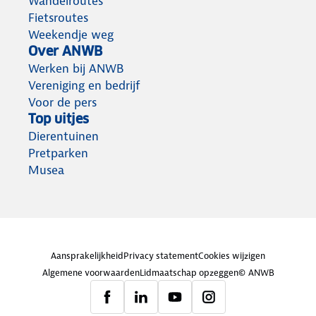
Wandelroutes
Fietsroutes
Weekendje weg
Over ANWB
Werken bij ANWB
Vereniging en bedrijf
Voor de pers
Top uitjes
Dierentuinen
Pretparken
Musea
Aansprakelijkheid
Privacy statement
Cookies wijzigen
Algemene voorwaarden
Lidmaatschap opzeggen
© ANWB