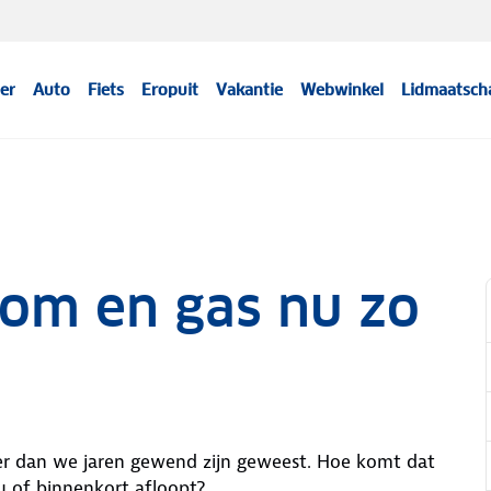
er
Auto
Fiets
Eropuit
Vakantie
Webwinkel
Lidmaatsch
oom en gas nu zo
hoger dan we jaren gewend zijn geweest. Hoe komt dat
u of binnenkort afloopt?