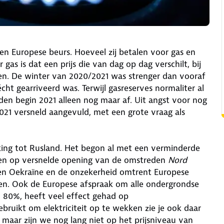
en Europese beurs. Hoeveel zij betalen voor gas en
 gas is dat een prijs die van dag op dag verschilt, bij
illen. De winter van 2020/2021 was strenger dan vooraf
ht gearriveerd was. Terwijl gasreserves normaliter al
en begin 2021 alleen nog maar af. Uit angst voor nog
021 versneld aangevuld, met een grote vraag als
ekking tot Rusland. Het begon al met een verminderde
ten op versnelde opening van de omstreden
Nord
 en Oekraïne en de onzekerheid omtrent Europese
ijgen. Ook de Europese afspraak om alle ondergrondse
l 80%, heeft veel effect gehad op
bruikt om elektriciteit op te wekken zie je ook daar
r, maar zijn we nog lang niet op het prijsniveau van