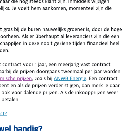
aar die nog steeds klant zijn. Inmiddels wijzigen
lijks. Je voelt hem aankomen, momenteel zijn die
et gras bij de buren nauwelijks groener is, door de hoge
oorheen. Als er überhaupt al leveranciers zijn die een
happijen in deze nooit geziene tijden financieel heel
eden.
 contract voor 1 jaar, een meerjarig vast contract
aarbij de prijzen doorgaans tweemaal per jaar worden
mische prijzen
, zoals bij
ANWB Energie
. Een contract
ent en als de prijzen verder stijgen, dan merk je daar
r ook voor dalende prijzen. Als de inkoopprijzen weer
f betalen.
ct?
wel handig?