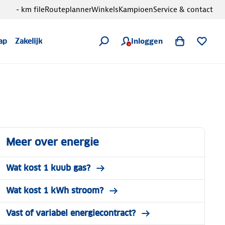
- km file
Routeplanner
Winkels
Kampioen
Service & contact
Inloggen
ap
Zakelijk
Meer over energie
Wat kost 1 kuub gas?
Wat kost 1 kWh stroom?
Vast of variabel energiecontract?