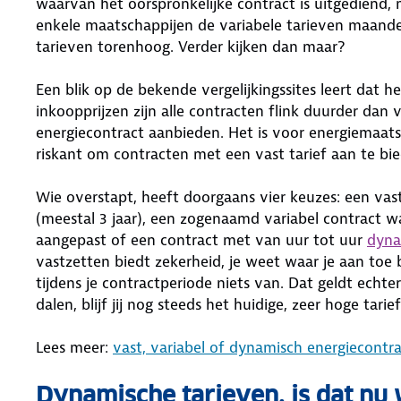
waarvan het oorspronkelijke contract is uitgediend, m
enkele maatschappijen de variabele tarieven maande
tarieven torenhoog. Verder kijken dan maar?
Een blik op de bekende vergelijkingssites leert dat h
inkoopprijzen zijn alle contracten flink duurder dan v
energiecontract aanbieden. Het is voor energiemaatsc
riskant om contracten met een vast tarief aan te bi
Wie overstapt, heeft doorgaans vier keuzes: een vast
(meestal 3 jaar), een zogenaamd variabel contract w
aangepast of een contract met van uur tot uur
dyna
vastzetten biedt zekerheid, je weet waar je aan toe b
tijdens je contractperiode niets van. Dat geldt echte
dalen, blijf jij nog steeds het huidige, zeer hoge tarie
Lees meer:
vast, variabel of dynamisch energiecontra
Dynamische tarieven, is dat nu 