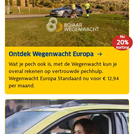
Nu
20%
korting
Ontdek Wegenwacht Europa
Wat je pech ook is, met de Wegenwacht kun je
overal rekenen op vertrouwde pechhulp.
Wegenwacht Europa Standaard nu voor € 12,94
per maand.