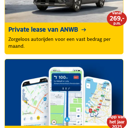
Vanaf
269,-
p.m.
Private lease van ANWB
Zorgeloos autorijden voor een vast bedrag per
maand.
App van
het jaar
2025