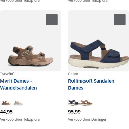
Verkoop door
ToExplore
Verkoop door
ToExplore
Travelin'
Gabor
Myrli Dames -
Rollingsoft Sandalen
Wandelsandalen
Dames
44,95
95,99
Verkoop door
ToExplore
Verkoop door
Durlinger