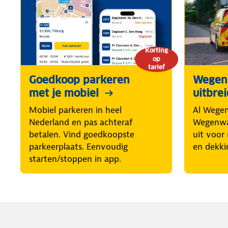
Korting
op
tarief
Goedkoop parkeren
Wegen
met je mobiel
uitbre
Mobiel parkeren in heel
Al Wegen
Nederland en pas achteraf
Wegenwa
betalen. Vind goedkoopste
uit voor
parkeerplaats. Eenvoudig
en dekki
starten/stoppen in app.