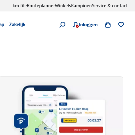
- km file
Routeplanner
Winkels
Kampioen
Service & contact
Inloggen
ap
Zakelijk