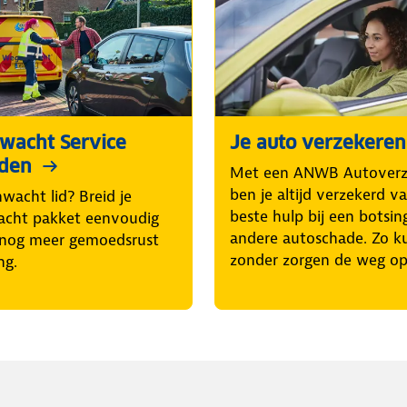
wacht Service
Je auto verzekeren
iden
Met een ANWB Autoverz
ben je altijd verzekerd v
wacht lid? Breid je
beste hulp bij een botsin
cht pakket eenvoudig
andere autoschade. Zo kun
 nog meer gemoedsrust
zonder zorgen de weg op
ng.