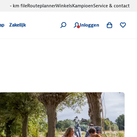
- km file
Routeplanner
Winkels
Kampioen
Service & contact
Inloggen
ap
Zakelijk