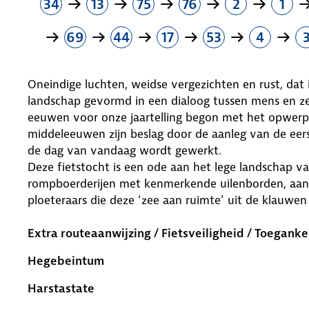
34
13
75
76
2
1
69
44
17
53
4
Oneindige luchten, weidse vergezichten en rust, dat 
landschap gevormd in een dialoog tussen mens en ze
eeuwen voor onze jaartelling begon met het opwerpe
middeleeuwen zijn beslag door de aanleg van de eer
de dag van vandaag wordt gewerkt.
Deze fietstocht is een ode aan het lege landschap 
rompboerderijen met kenmerkende uilenborden, aan 
ploeteraars die deze ‘zee aan ruimte’ uit de klauwe
Extra routeaanwijzing / Fietsveiligheid / Toeganke
Hegebeintum
Harstastate