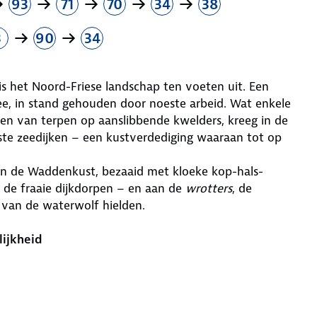
93
71
70
34
38
3
90
34
is het Noord-Friese landschap ten voeten uit. Een
e, in stand gehouden door noeste arbeid. Wat enkele
n van terpen op aanslibbende kwelders, kreeg in de
ste zeedijken – een kustverdediging waaraan tot op
van de Waddenkust, bezaaid met kloeke kop-hals-
de fraaie dijkdorpen – en aan de
wrotters
, de
n van de waterwolf hielden.
lijkheid