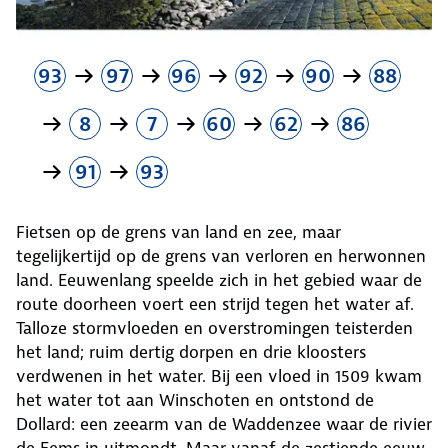
93
97
96
92
90
88
8
7
60
62
86
91
93
Fietsen op de grens van land en zee, maar
tegelijkertijd op de grens van verloren en herwonnen
land. Eeuwenlang speelde zich in het gebied waar de
route doorheen voert een strijd tegen het water af.
Talloze stormvloeden en overstromingen teisterden
het land; ruim dertig dorpen en drie kloosters
verdwenen in het water. Bij een vloed in 1509 kwam
het water tot aan Winschoten en ontstond de
Dollard: een zeearm van de Waddenzee waar de rivier