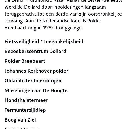
de Eems in uitmondt. Maar vanaf de zestiende eeuw
werd de Dollard door inpolderingen langzaam
teruggebracht tot een derde van zijn oorspronkelijke
omvang. Aan de Nederlandse kant is Polder
Breebaart nog in 1979 drooggelegd.
Fietsveiligheid / Toegankelijkheid
Bezoekerscentrum Dollard
Polder Breebaart
Johannes Kerkhovenpol­der
Oldambster boerderijen
Museumgemaal De Hoogte
Hondshalstermeer
Termunterzijldiep
Boog van Ziel