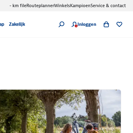
- km file
Routeplanner
Winkels
Kampioen
Service & contact
Inloggen
ap
Zakelijk