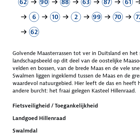
62
90
88
63
87
61
6
10
2
99
70
7
62
Golvende Maasterrassen tot ver in Duitsland en het 
landschapsbeeld op dit deel van de oostelijke Maaso
velden en bossen, van de brede Maas en de vele snel
Swalmen liggen ingeklemd tussen de Maas en de gren
waardevol natuurgebied. Hier leeft de das en heeft 
andere burcht: het fraai gelegen Kasteel Hillenraad.
Fietsveiligheid / Toegankelijkheid
Landgoed Hillenraad
Swalmdal