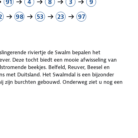
91
4
8
3
9
2
98
53
23
97
slingerende riviertje de Swalm bepalen het
ever. Deze tocht biedt een mooie afwisseling van
stromende beekjes. Belfeld, Reuver, Beesel en
s met Duitsland. Het Swalmdal is een bijzonder
hij zijn burchten gebouwd. Onderweg ziet u nog een