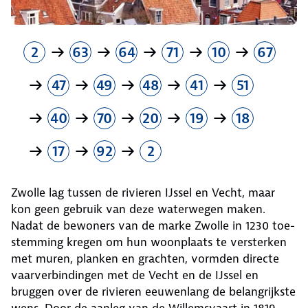
2
63
64
71
10
67
47
49
48
41
51
40
70
20
19
18
17
92
2
Zwolle lag tussen de rivieren IJssel en Vecht, maar
kon geen gebruik van deze waterwegen maken.
Nadat de bewoners van de marke Zwolle in 1230 toe­
stemming kregen om hun woonplaats te versterken
met muren, planken en grachten, vormden directe
vaarverbindingen met de Vecht en de IJssel en
bruggen over de rivieren eeuwenlang de belangrijkste