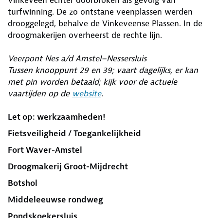
Vinkeveen echter doorbroken als gevolg van
turfwinning. De zo ontstane veenplassen werden
drooggelegd, behalve de Vinkeveense Plassen. In de
droogmakerijen overheerst de rechte lijn.
Veerpont Nes a/d Amstel–Nessersluis
Tussen knooppunt 29 en 39; vaart dagelijks, er kan
met pin worden betaald; kijk voor de actuele
vaartijden op de
website
.
Let op: werkzaamheden!
Fietsveiligheid / Toegankelijkheid
Fort Waver-Amstel
Droog­makerij Groot-Mijdrecht
Botshol
Middeleeuwse rond­weg
Ponds­koekersluis