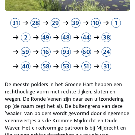
31
28
29
39
10
1
2
49
48
44
38
59
16
93
60
24
40
58
53
51
31
De meeste polders in het Groene Hart hebben een
rechthoekige vorm met rechte dijken, sloten en
wegen. De Ronde Venen zijn daar een uitzondering
op (de naam zegt het al). De buitengrens van deze
'waaier' van polders wordt gevormd door slingerende
veenriviertjes als de Kromme Mijdrecht en Oude
Waver. Het cirkelvormige patroon is bij Mijdrecht en